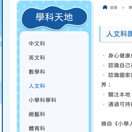
首頁
>
學科天地
人文科
中文科
． 身心健
英文科
． 認識自
數學科
． 認識國
界；
人文科
． 關注本
小學科學科
． 通過可
視藝科
摘自《小學
體育科