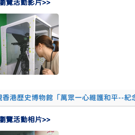
瀏覽活動影片>>
參觀香港歷史博物館「萬眾一心維護和平--紀
瀏覽活動相片>>