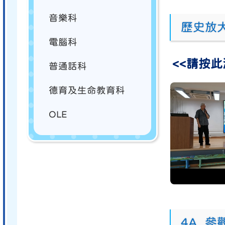
音樂科
歷史放大
電腦科
<<請按此
普通話科
德育及生命教育科
OLE
4A_