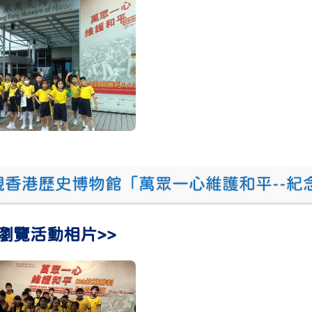
參觀香港歷史博物館「萬眾一心維護和平--紀
瀏覽活動相片>>