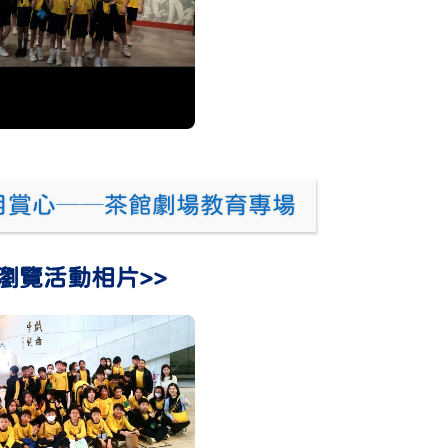
粵目賞心──茶館劇場教育專場
瀏覽活動相片>>