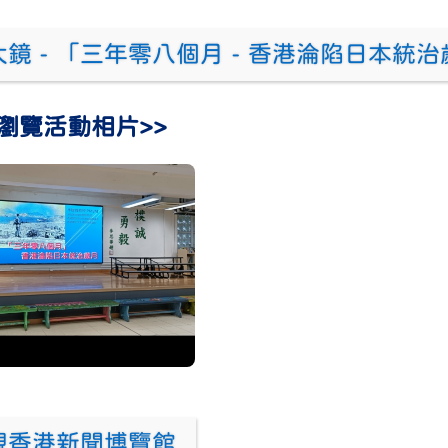
鏡 - 「三年零八個月 - 香港淪陷日本統
瀏覽活動相片>>
參觀香港新聞博覽館