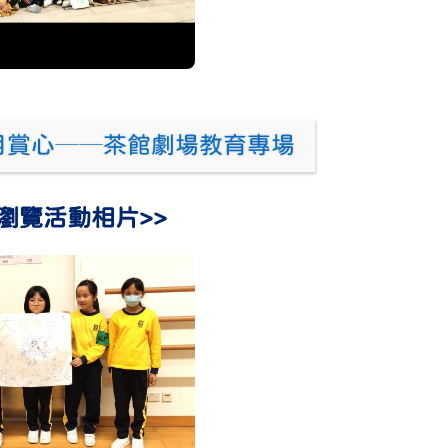
粵目賞心──茶館劇場教育專場
瀏覽活動相片>>